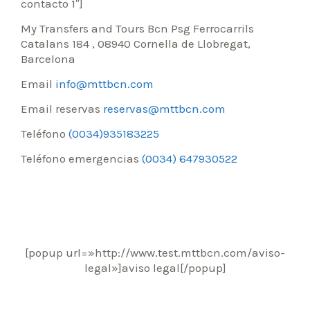
contacto 1″]
My Transfers and Tours Bcn Psg Ferrocarrils
Catalans 184 , 08940 Cornella de Llobregat,
Barcelona
Email
info@mttbcn.com
Email reservas
reservas@mttbcn.com
Teléfono
(0034)935183225
Teléfono emergencias
(0034) 647930522
[popup url=»http://www.test.mttbcn.com/aviso-
legal»]aviso legal[/popup]