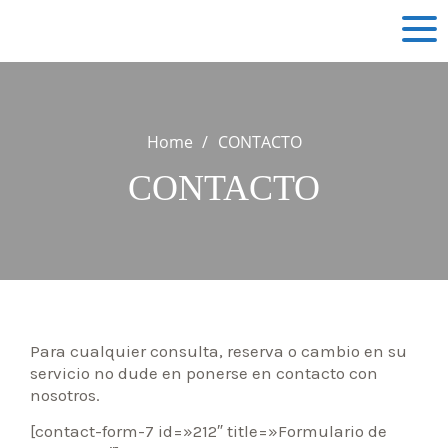
Skip
to
content
Home
CONTACTO
CONTACTO
MY TRANSFER
MY TOUR
MY EVENT
MY BUSINESS
Para cualquier consulta, reserva o cambio en su
servicio no dude en ponerse en contacto con
MY GOLF & SPORT
nosotros.
MY CHOFER
[contact-form-7 id=»212″ title=»Formulario de